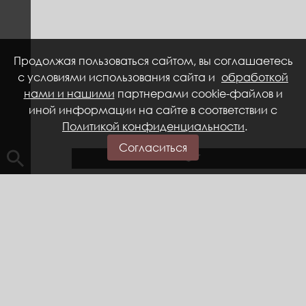
Продолжая пользоваться сайтом, вы соглашаетесь
с условиями использования сайта и
обработкой
нами и нашими
партнерами cookie-файлов и
иной информации на сайте в соответствии с
Политикой конфиденциальности
.
Согласиться
Главная
Музейные комплексы
МУЗЕЙ ЕВГЕНИЯ
ПРЕОБРАЖЕНСКОГО
Экспозиционный комплекс с полноценным
мультимедийным наполнением
разместился в семи залах здания Народного
дома, расположенного по адресу город
Кириллов, улица Преображенского, 3.