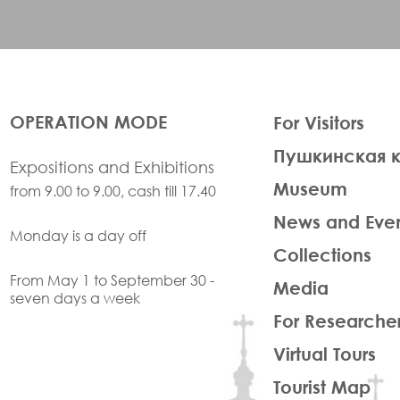
ЛЕВАЯ
OPERATION MODE
For Visitors
ЧАСТЬ
Пушкинская 
ФУТЕР
Expositions and Exhibitions
Museum
from 9.00 to 9.00, cash till 17.40
News and Eve
Monday is a day off
Collections
From May 1 to September 30 -
Media
seven days a week
For Researche
Virtual Tours
Tourist Map