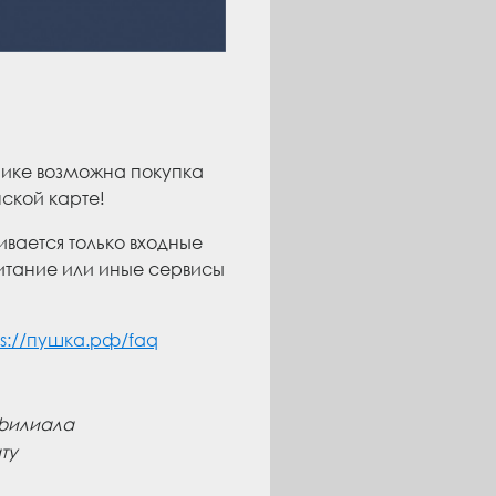
нике возможна покупка
ской карте!
вается только входные
итание или иные сервисы
ps://пушка.рф/faq
 филиала
ту