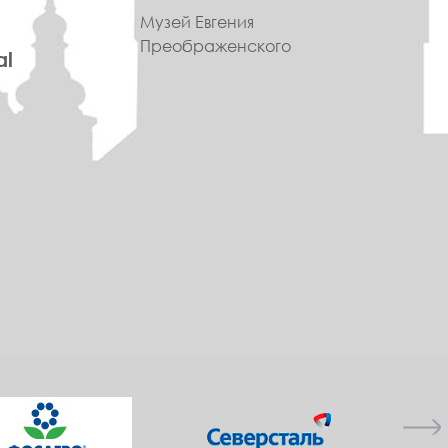
Музей Евгения
Преображенского
al