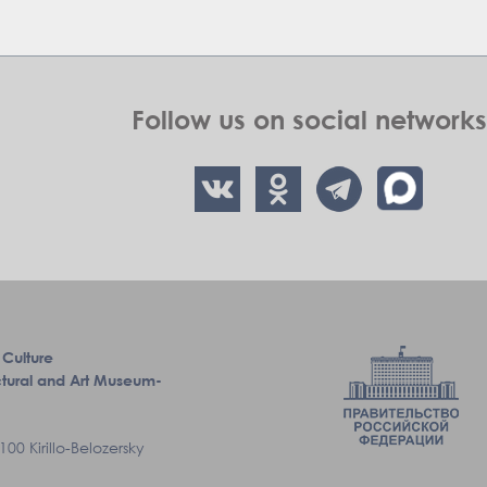
Follow us on social networks
 Culture
tectural and Art Museum-
00 Kirillo-Belozersky