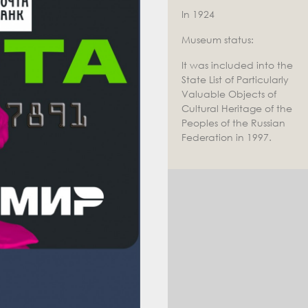
In 1924
Museum status:
It was included into the
State List of Particularly
Valuable Objects of
Cultural Heritage of the
Peoples of the Russian
Federation in 1997.