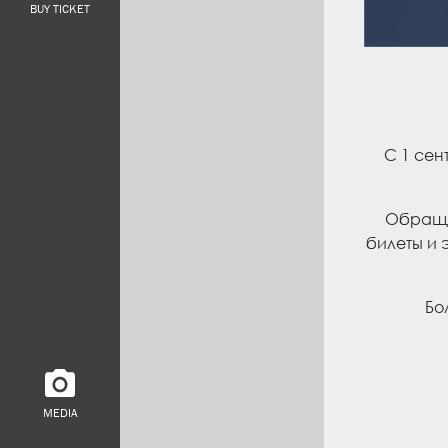
BUY TICKET
С 1 сен
Обраща
билеты и 
Бо
MEDIA