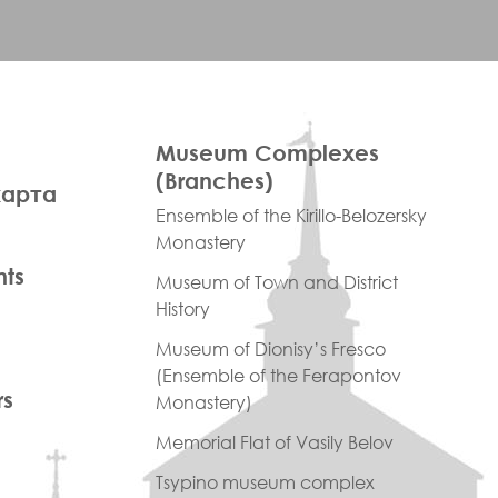
ПРАВОЕ
Museum Complexes
МЕНЮ
(Branches)
карта
ФУТЕР
Ensemble of the Kirillo-Belozersky
Monastery
nts
Museum of Town and District
History
Museum of Dionisy’s Fresco
(Ensemble of the Ferapontov
rs
Monastery)
Memorial Flat of Vasily Belov
Tsypino museum complex