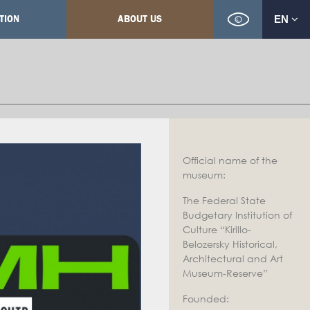
TION
ABOUT US
EN
Official name of the
museum:
The Federal State
Budgetary Institution of
Culture “Kirillo-
Belozersky Historical,
Architectural and Art
Museum-Reserve”
Founded: