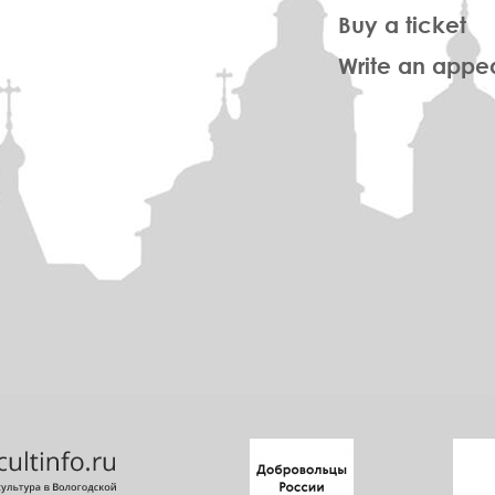
Buy a ticket
Write an appe